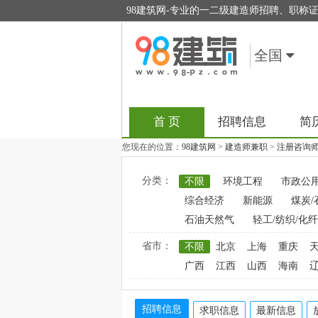
98建筑网-专业的一二级建造师招聘、职称
全国
首 页
招聘信息
简
您现在的位置：
98建筑网
>
建造师兼职
>
注册咨询
分类：
不限
环境工程
市政公
综合经济
新能源
煤炭/
石油天然气
轻工/纺织/化纤
省市：
不限
北京
上海
重庆
广西
江西
山西
海南
招聘信息
求职信息
最新信息