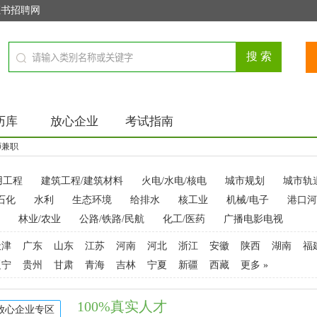
证书招聘网
历库
放心企业
考试指南
师兼职
用工程
建筑工程/建筑材料
火电/水电/核电
城市规划
城市轨
石化
水利
生态环境
给排水
核工业
机械/电子
港口河
林业/农业
公路/铁路/民航
化工/医药
广播电影电视
天津
广东
山东
江苏
河南
河北
浙江
安徽
陕西
湖南
福
辽宁
贵州
甘肃
青海
吉林
宁夏
新疆
西藏
更多 »
100%真实人才
放心企业专区